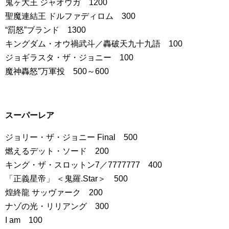
鬼ヶ大王 ジャオウガ 1200
聖魔連結王 ドルファディロム 300
“罰怒”ブランド 1300
キングダム・オウ禍武斗／轟破天九十九語 100
ジョギラスタ・ザ・ジョニー 100
魔神轟怒”万軍投 500～600
スーパーレア
ジョリー・ザ・ジョニー Final 500
燃えるデット・ソード 200
キング・ザ・スロットン7／7777777 400
「正義星帝」 ＜鬼羅.Star＞ 500
煌終龍 サッヴァーク 200
ナゾの光・リリアング 300
I am 100