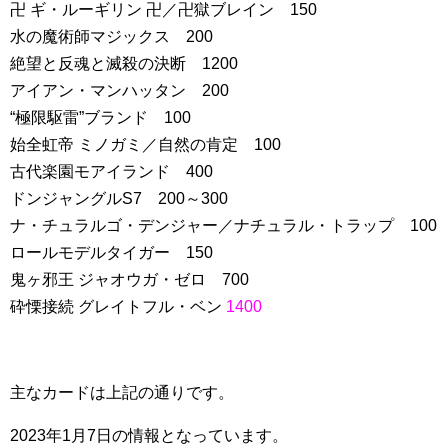
卍 ギ・ルーギリン 卍／卍獄ブレイン 150
水の魔術師マジックス 200
絶望と反魂と滅殺の決断 1200
アイアン・マンハッタン 200
“極限駆雷”ブランド 100
始全虹帝 ミノガミ／自然の肯定 100
古代楽園モアイランド 400
ドンジャングルS7 200～300
ナ・チュラルゴ・デンジャー／ナチュラル・トラップ 100
ロールモデルタイガー 150
鬼ヶ邪王 ジャオウガ・ゼロ 700
砕慄接続 グレイトフル・ベン
1400
主なカードは上記の通りです。
2023年1月7日の情報となっています。