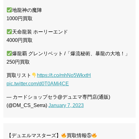
地龍神の魔陣
1000円買取
天命龍装 ホーリーエンド
4000円買取
爆龍覇 グレンリベット /「爆流秘術、暴龍の大地！」
250円買取
買取リスト
https://t.co/mhNo5WkxtH
pic.twitter.com/d0T0AMi4CE
— カードショップセラ@デュエマ専門店(通販)
(@DM_CS_Serra)
January 7, 2023
【デュエルマスターズ】
買取情報⑤