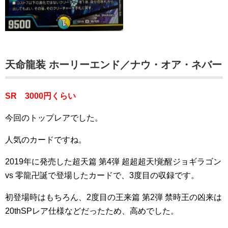
天命龍装 ホーリーエンド／ナウ・オア・ネバー
SR 30
00円くらい
今回のトップレアでした。
人気のカードですね。
2019年に発売した超天篇 第4弾 超超超天!覚醒ジョギラゴン
vs 零龍卍誕で登場したカードで、3度目の収録です。
初登場時はもちろん、2度目の王来篇 第2弾 禁時王の凶来は
20thSPレア仕様などだったため、高めでした。