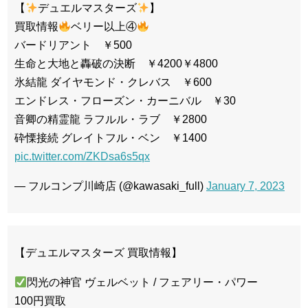
【
デュエルマスターズ
】
買取情報
ベリー以上④
バードリアント ￥500
生命と大地と轟破の決断 ￥4200￥4800
氷結龍 ダイヤモンド・クレバス ￥600
エンドレス・フローズン・カーニバル ￥30
音卿の精霊龍 ラフルル・ラブ ￥2800
砕慄接続 グレイトフル・ベン ￥1400
pic.twitter.com/ZKDsa6s5qx
— フルコンプ川崎店 (@kawasaki_full)
January 7, 2023
【デュエルマスターズ 買取情報】
閃光の神官 ヴェルベット / フェアリー・パワー
100円買取