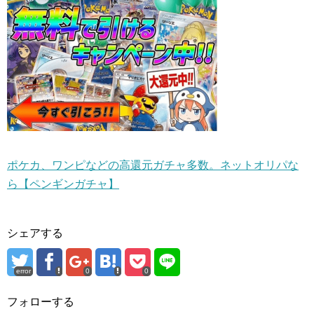
ポケカ、ワンピなどの高還元ガチャ多数。ネットオリパな
ら【ペンギンガチャ】
シェアする
error
0
0
フォローする