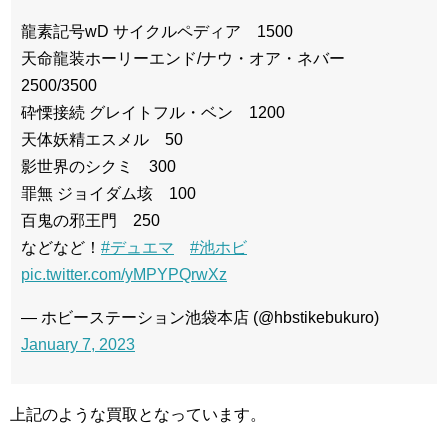
龍素記号wD サイクルペディア 1500
天命龍装ホーリーエンド/ナウ・オア・ネバー
2500/3500
砕慄接続 グレイトフル・ベン 1200
天体妖精エスメル 50
影世界のシクミ 300
罪無 ジョイダム垓 100
百鬼の邪王門 250
などなど！
#デュエマ
#池ホビ
pic.twitter.com/yMPYPQrwXz
— ホビーステーション池袋本店 (@hbstikebukuro)
January 7, 2023
上記のような買取となっています。