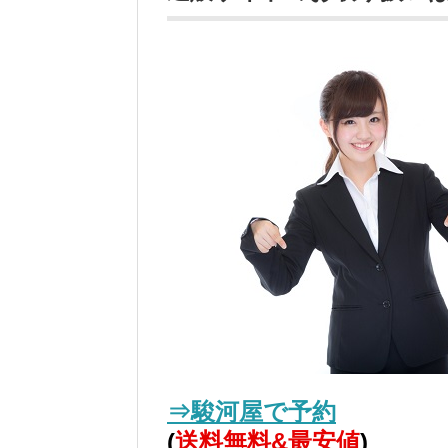
⇒駿河屋で予約
(
送料無料&最安値
)