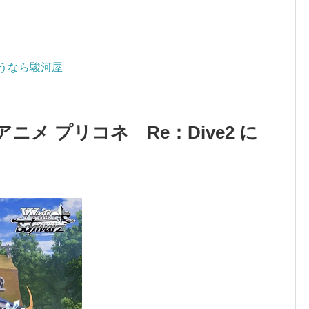
うなら駿河屋
ニメ プリコネ Re：Dive2 に