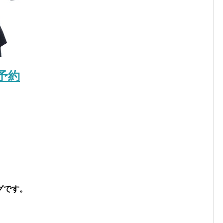
予約
。
グです。