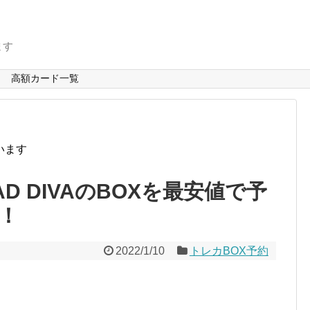
ます
高額カード一覧
います
D DIVAのBOXを最安値で予
！
2022/1/10
トレカBOX予約