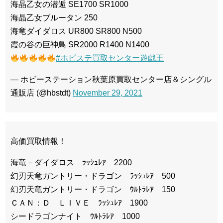
海晶乙女の潜逅 SE1700 SR1000
海晶乙女ブルータン 250
海竜ダイダロス UR800 SR800 N500
霞の谷の巨神鳥 SR2000 R1400 N1400
#ホビステ買取センター遊戯王
— ホビーステーション秋葉原買取センター店＆シングル
通販店 (@hbstdt)
November 29, 2021
高価買取情報！
海竜－ダイダロス ﾗｯｼｭﾚｱ 2200
幻刃天竜ガントリー・ドラゴン ﾗｯｼｭﾚｱ 500
幻刃天竜ガントリー・ドラゴン ｳﾙﾄﾗﾚｱ 150
ＣＡＮ：Ｄ ＬＩＶＥ ﾗｯｼｭﾚｱ 1900
シードラゴンナイト ｳﾙﾄﾗﾚｱ 1000