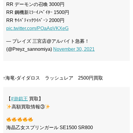
RR デーモンの召喚 3000円
RR 鋼機新ﾐﾗｰｲﾉﾍﾞｲﾀｰ 1500円
RR ｻｲﾊﾞﾃｨｯｸﾜｲﾊﾞｰﾝ 2000円
pic.twitter.com/POaAqVKXeG
— プレイズ 三宮店@アルバイト急募！
(@Preyz_sannomiya)
November 30, 2021
↑海竜-ダイダロス ラッシュレア 2500円買取
【
#遊戯王
買取】
高額買取情報③
海晶乙女スプリンガール SE1500 SR800