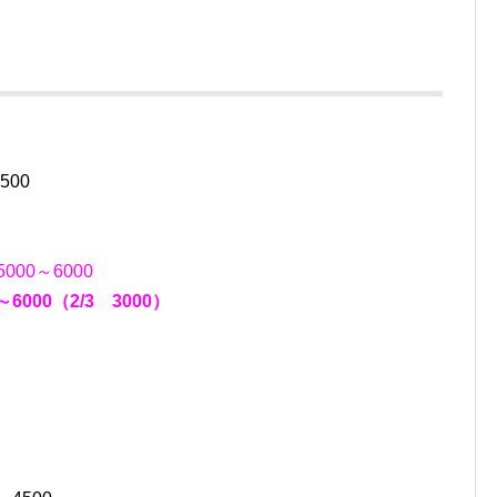
00
00～6000
00（2/3 3000）