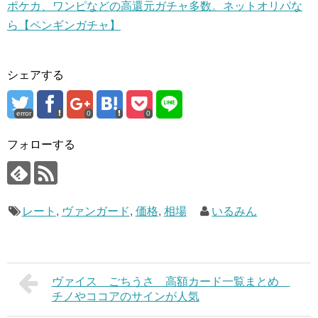
ポケカ、ワンピなどの高還元ガチャ多数。ネットオリパな
ら【ペンギンガチャ】
シェアする
error
0
0
フォローする
レート
,
ヴァンガード
,
価格
,
相場
いるみん
ヴァイス ごちうさ 高額カード一覧まとめ
チノやココアのサインが人気