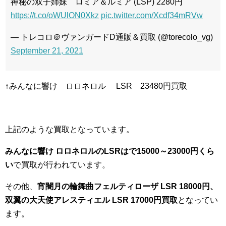
神秘の双子姉妹 ロミア＆ルミア (LSP) 2280円
https://t.co/oWUlON0Xkz
pic.twitter.com/Xcdf34mRVw
— トレコロ＠ヴァンガードD通販＆買取 (@torecolo_vg)
September 21, 2021
↑みんなに響け ロロネロル LSR 23480円買取
上記のような買取となっています。
みんなに響け ロロネロルのLSRはで15000～23000円くら
い
で買取が行われています。
その他、
宵闇月の輪舞曲フェルティローザ LSR 18000円、
双翼の大天使アレスティエル LSR 17000円買取
となってい
ます。