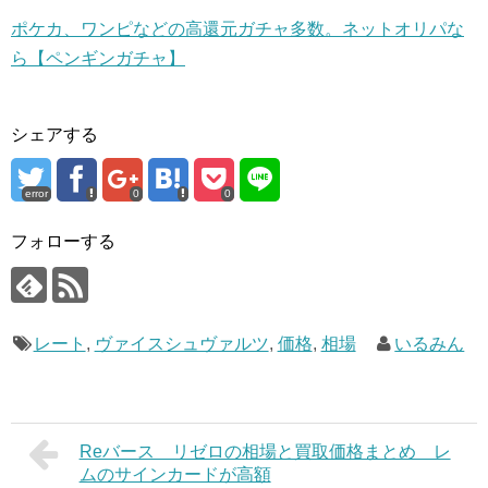
ポケカ、ワンピなどの高還元ガチャ多数。ネットオリパな
ら【ペンギンガチャ】
シェアする
error
0
0
フォローする
レート
,
ヴァイスシュヴァルツ
,
価格
,
相場
いるみん
Reバース リゼロの相場と買取価格まとめ レ
ムのサインカードが高額