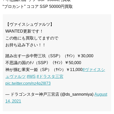
“ブロカント” ココア SSP 50000円買取
【ヴァイスシュヴァルツ】
WANTED更新です！
この他にも買取してますので
お持ち込み下さい！！
踏み出す一歩中野三玖（SSP）（ｻｲﾝ）￥30,000
不思議の国のﾁﾉ（SSP）（ｻｲﾝ）￥50,000
神が掴む果実一姫（SP）（ｻｲﾝ）￥11,000
#ヴァイスシ
ュヴァルツ
#WS
#ドラスタ三宮
pic.twitter.com/nz4p2IIl73
— ドラゴンスター神戸三宮店 (@ds_sannomiya)
August
14, 2021