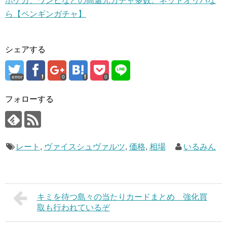
ポケカ、ワンピなどの高還元ガチャ多数。ネットオリパな
ら【ペンギンガチャ】
シェアする
error
0
0
フォローする
レート
,
ヴァイスシュヴァルツ
,
価格
,
相場
いるみん
キミを待つ島々の当たりカードまとめ 強化買
取も行われているぞ