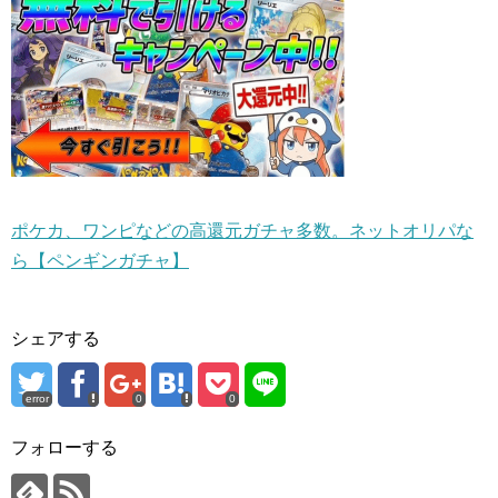
ポケカ、ワンピなどの高還元ガチャ多数。ネットオリパな
ら【ペンギンガチャ】
シェアする
error
0
0
フォローする