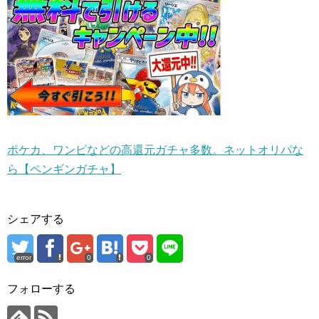
ポケカ、ワンピなどの高還元ガチャ多数。ネットオリパな
ら【ペンギンガチャ】
シェアする
error
0
0
フォローする