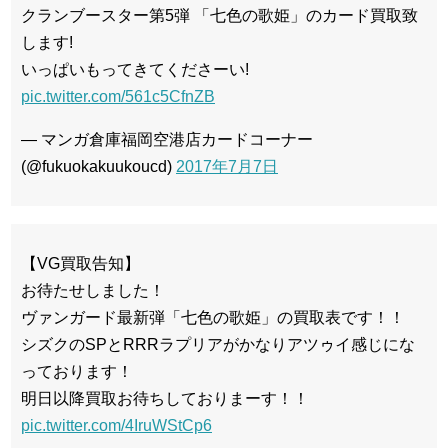
クランブースター第5弾 「七色の歌姫」のカード買取致
します!
いっぱいもってきてくださーい!
pic.twitter.com/561c5CfnZB
— マンガ倉庫福岡空港店カードコーナー
(@fukuokakuukoucd)
2017年7月7日
【VG買取告知】
お待たせしました！
ヴァンガード最新弾「七色の歌姫」の買取表です！！
シズクのSPとRRRラプリアがかなりアツゥイ感じにな
っております！
明日以降買取お待ちしておりまーす！！
pic.twitter.com/4IruWStCp6