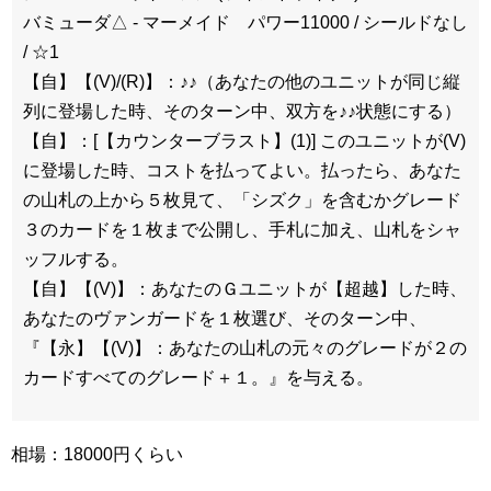
バミューダ△ - マーメイド パワー11000 / シールドなし
/ ☆1
【自】【(V)/(R)】：♪♪（あなたの他のユニットが同じ縦
列に登場した時、そのターン中、双方を♪♪状態にする）
【自】：[【カウンターブラスト】(1)] このユニットが(V)
に登場した時、コストを払ってよい。払ったら、あなた
の山札の上から５枚見て、「シズク」を含むかグレード
３のカードを１枚まで公開し、手札に加え、山札をシャ
ッフルする。
【自】【(V)】：あなたのＧユニットが【超越】した時、
あなたのヴァンガードを１枚選び、そのターン中、
『【永】【(V)】：あなたの山札の元々のグレードが２の
カードすべてのグレード＋１。』を与える。
相場：18000円くらい